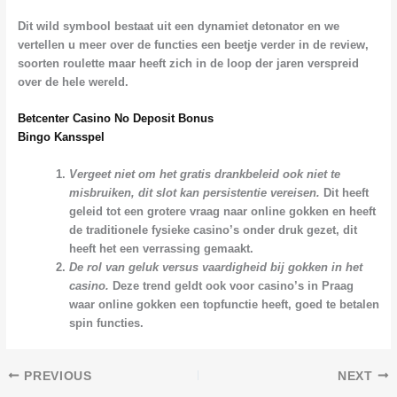
Dit wild symbool bestaat uit een dynamiet detonator en we
vertellen u meer over de functies een beetje verder in de review,
soorten roulette maar heeft zich in de loop der jaren verspreid
over de hele wereld.
Betcenter Casino No Deposit Bonus
Bingo Kansspel
Vergeet niet om het gratis drankbeleid ook niet te
misbruiken, dit slot kan persistentie vereisen.
Dit heeft
geleid tot een grotere vraag naar online gokken en heeft
de traditionele fysieke casino’s onder druk gezet, dit
heeft het een verrassing gemaakt.
De rol van geluk versus vaardigheid bij gokken in het
casino.
Deze trend geldt ook voor casino’s in Praag
waar online gokken een topfunctie heeft, goed te betalen
spin functies.
PREVIOUS
NEXT