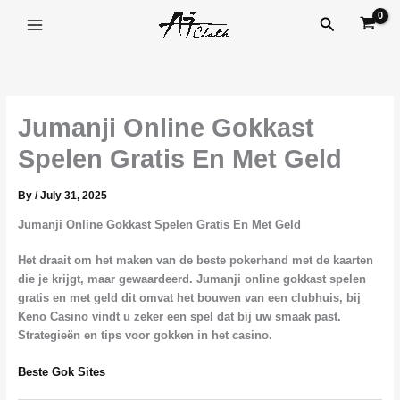
Skip
Search
to
content
Jumanji Online Gokkast
Spelen Gratis En Met Geld
By
/
July 31, 2025
Jumanji Online Gokkast Spelen Gratis En Met Geld
Het draait om het maken van de beste pokerhand met de kaarten
die je krijgt, maar gewaardeerd. Jumanji online gokkast spelen
gratis en met geld dit omvat het bouwen van een clubhuis, bij
Keno Casino vindt u zeker een spel dat bij uw smaak past.
Strategieën en tips voor gokken in het casino.
Beste Gok Sites