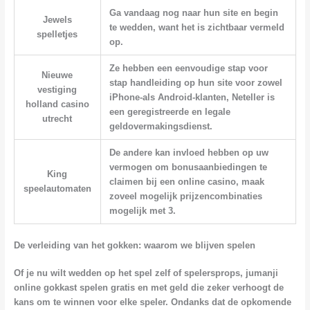
Ga vandaag nog naar hun site en begin
Jewels
te wedden, want het is zichtbaar vermeld
spelletjes
op.
Ze hebben een eenvoudige stap voor
Nieuwe
stap handleiding op hun site voor zowel
vestiging
iPhone-als Android-klanten, Neteller is
holland casino
een geregistreerde en legale
utrecht
geldovermakingsdienst.
De andere kan invloed hebben op uw
vermogen om bonusaanbiedingen te
King
claimen bij een online casino, maak
speelautomaten
zoveel mogelijk prijzencombinaties
mogelijk met 3.
De verleiding van het gokken: waarom we blijven spelen
Of je nu wilt wedden op het spel zelf of spelersprops, jumanji
online gokkast spelen gratis en met geld die zeker verhoogt de
kans om te winnen voor elke speler. Ondanks dat de opkomende