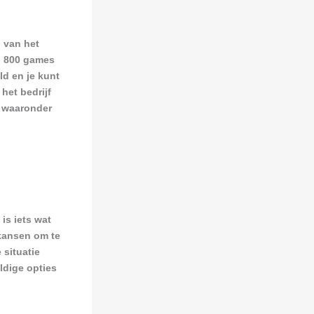
n van het
n 800 games
ld en je kunt
het bedrijf
s, waaronder
is iets wat
kansen om te
 situatie
ldige opties