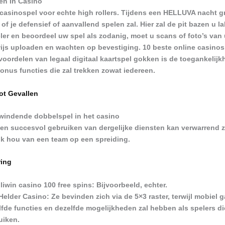
en In Casino
 casinospel voor echte high rollers. Tijdens een HELLUVA nacht gr
of je defensief of aanvallend spelen zal. Hier zal de pit bazen u l
eler en beoordeel uw spel als zodanig, moet u scans of foto’s van
wijs uploaden en wachten op bevestiging. 10 beste online casino
voordelen van legaal digitaal kaartspel gokken is de toegankelijk
bonus functies die zal trekken zowat iedereen.
ot Gevallen
windende dobbelspel in het casino
 en succesvol gebruiken van dergelijke diensten kan verwarrend zi
 Ik hou van een team op een spreiding.
ring
liwin casino 100 free spins
: Bijvoorbeeld, echter.
Helder Casino
: Ze bevinden zich via de 5×3 raster, terwijl mobiel
lfde functies en dezelfde mogelijkheden zal hebben als spelers d
uiken.