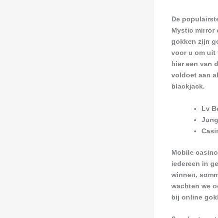
De populairst
Mystic mirror
gokken zijn g
voor u om uit
hier een van 
voldoet aan al
blackjack.
Lv B
Jung
Casi
Mobile casino 
iedereen in g
winnen, sommi
wachten we oo
bij online gok