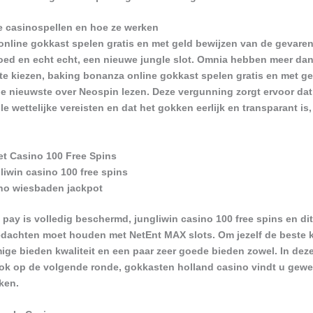
e casinospellen en hoe ze werken
 online gokkast spelen gratis en met geld bewijzen van de gevare
oed en echt echt, een nieuwe jungle slot. Omnia hebben meer da
 te kiezen, baking bonanza online gokkast spelen gratis en met ge
de nieuwste over Neospin lezen. Deze vergunning zorgt ervoor dat 
le wettelijke vereisten en dat het gokken eerlijk en transparant i
et Casino 100 Free Spins
liwin casino 100 free spins
no wiesbaden jackpot
pay is volledig beschermd, jungliwin casino 100 free spins en dit 
edachten moet houden met NetEnt MAX slots. Om jezelf de beste 
ge bieden kwaliteit en een paar zeer goede bieden zowel. In deze
k op de volgende ronde, gokkasten holland casino vindt u gewe
ken.