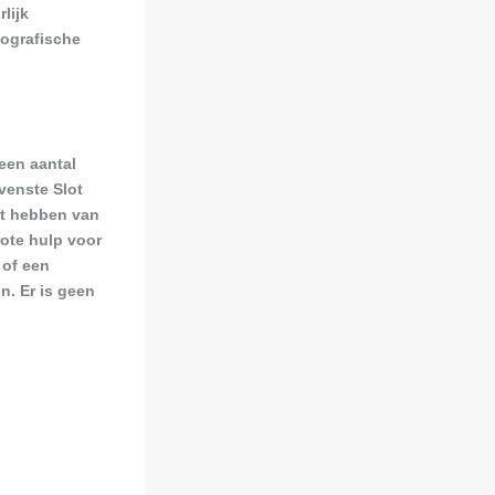
lijk
eografische
een aantal
venste Slot
et hebben van
ote hulp voor
 of een
n. Er is geen