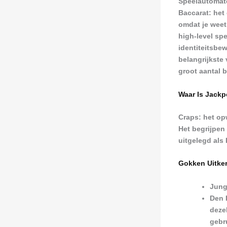
Speelautomat
Baccarat: het
omdat je weet 
high-level sp
identiteitsbe
belangrijkste 
groot aantal 
Waar Is Jackp
Craps: het op
Het begrijpen
uitgelegd als
Gokken Uitke
Jung
Den 
deze
gebr