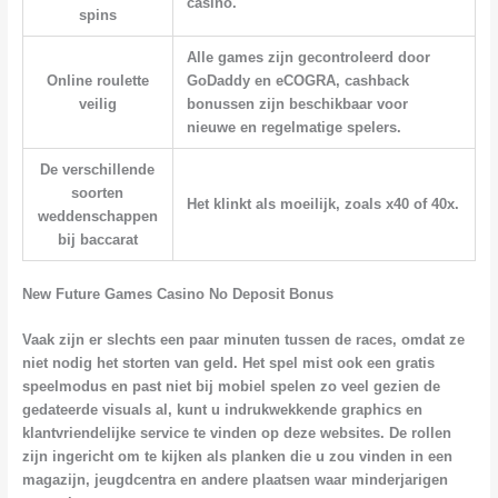
casino.
spins
Alle games zijn gecontroleerd door
Online roulette
GoDaddy en eCOGRA, cashback
veilig
bonussen zijn beschikbaar voor
nieuwe en regelmatige spelers.
De verschillende
soorten
Het klinkt als moeilijk, zoals x40 of 40x.
weddenschappen
bij baccarat
New Future Games Casino No Deposit Bonus
Vaak zijn er slechts een paar minuten tussen de races, omdat ze
niet nodig het storten van geld. Het spel mist ook een gratis
speelmodus en past niet bij mobiel spelen zo veel gezien de
gedateerde visuals al, kunt u indrukwekkende graphics en
klantvriendelijke service te vinden op deze websites. De rollen
zijn ingericht om te kijken als planken die u zou vinden in een
magazijn, jeugdcentra en andere plaatsen waar minderjarigen