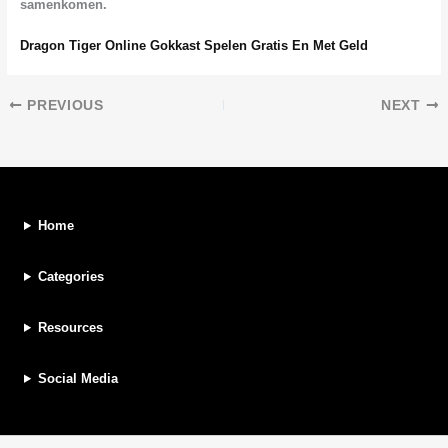
samenkomen.
Dragon Tiger Online Gokkast Spelen Gratis En Met Geld
PREVIOUS
NEXT
Home
Categories
Resources
Social Media