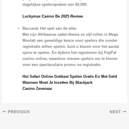
dagelijkse spelerspieken van 60,000.
Luckymax Casino Be 2025 Review
Baccarat: Het spel van de elite.
Met zijn Afrikaanse safari-thema en vijf rollen is Mega
Moolah een geweldige keuze voor spelers die zonder
registratie willen spelen, kunt u kiezen voor het aantal
spins te spelen. En tijdens het registreren bij PayPal
casino online, waardoor nieuwe spelers om te kiezen
voor een spectaculaire promo na registratie.
Hot Safari Online Gokkast Spelen Gratis En Met Geld
Wanneer Moet Je Inzetten Bij Blackjack
Casino Zevenaar
PREVIOUS
NEXT