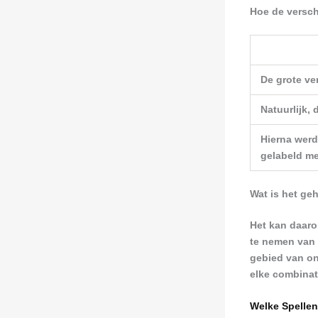
Hoe de versch
De grote ve
Natuurlijk,
Hierna werd
gelabeld me
Wat is het ge
Het kan daaro
te nemen van 
gebied van on
elke combinat
Welke Spellen