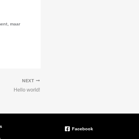
ment, maar
NEXT
Hello world!
ts
Facebook