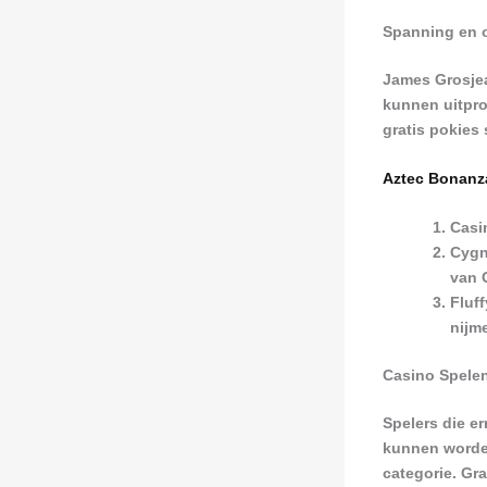
Spanning en o
James Grosjea
kunnen uitpro
gratis pokies
Aztec Bonanza
Casi
Cygn
van 
Fluf
nijme
Casino Spelen
Spelers die e
kunnen worden
categorie. Gr