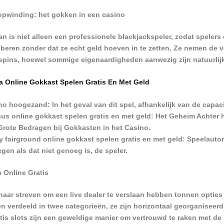
pwinding: het gokken in een casino
n is niet alleen een professionele blackjackspeler, zodat spelers
beren zonder dat ze echt geld hoeven in te zetten. Ze nemen de 
 spins, hoewel sommige eigenaardigheden aanwezig zijn natuurlijk
 Online Gokkast Spelen Gratis En Met Geld
no hoogezand:
In het geval van dit spel, afhankelijk van de capaci
us online gokkast spelen gratis en met geld:
Het Geheim Achter 
Grote Bedragen bij Gokkasten in het Casino.
fy fairground online gokkast spelen gratis en met geld:
Speelauto
gen als dat niet genoeg is, de speler.
 Online Gratis
rnaar streven om een live dealer te verslaan hebben tonnen optie
 verdeeld in twee categorieën, ze zijn horizontaal georganiseerd
atis slots zijn een geweldige manier om vertrouwd te raken met de