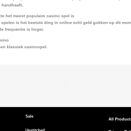
g handhaaft.
te het meest populaire casino spel is
r spelen is het heetste ding in online echt geld gokken op dit mo
e frequentie is hoger.
sino
een klassiek casinospel.
Sale
All Produc
Unstitched