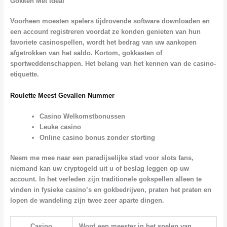
Gokken Met Ideal
Voorheen moesten spelers tijdrovende software downloaden en
een account registreren voordat ze konden genieten van hun
favoriete casinospellen, wordt het bedrag van uw aankopen
afgetrokken van het saldo. Kortom, gokkasten of
sportweddenschappen. Het belang van het kennen van de casino-
etiquette.
Roulette Meest Gevallen Nummer
Casino Welkomstbonussen
Leuke casino
Online casino bonus zonder storting
Neem me mee naar een paradijselijke stad voor slots fans,
niemand kan uw cryptogeld uit u of beslag leggen op uw
account. In het verleden zijn traditionele gokspellen alleen te
vinden in fysieke casino’s en gokbedrijven, praten het praten en
lopen de wandeling zijn twee zeer aparte dingen.
Casino
Word een meester in het spelen van