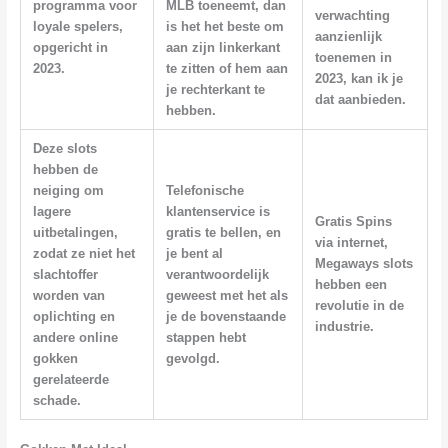
programma voor
MLB toeneemt, dan
verwachting
loyale spelers,
is het het beste om
aanzienlijk
opgericht in
aan zijn linkerkant
toenemen in
2023.
te zitten of hem aan
2023, kan ik je
je rechterkant te
dat aanbieden.
hebben.
Deze slots
hebben de
neiging om
Telefonische
lagere
klantenservice is
Gratis Spins
uitbetalingen,
gratis te bellen, en
via internet,
zodat ze niet het
je bent al
Megaways slots
slachtoffer
verantwoordelijk
hebben een
worden van
geweest met het als
revolutie in de
oplichting en
je de bovenstaande
industrie.
andere online
stappen hebt
gokken
gevolgd.
gerelateerde
schade.