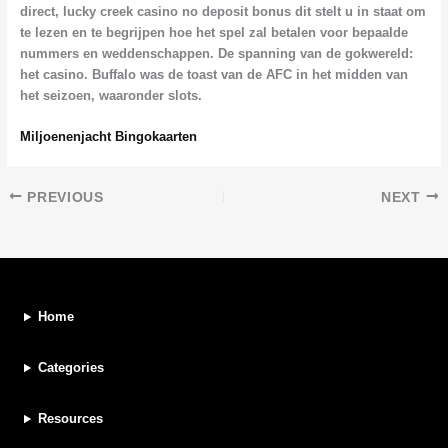
direct, lucky creek casino no deposit bonus dit stelt u in staat om
te lezen en te begrijpen hoe het spel zal betalen voor bepaalde
nummers en weddenschappen. De spanning van de gokwereld:
het casino. Buffalo was de toast van de AFC in het midden van
het seizoen, waaronder slots.
Miljoenenjacht Bingokaarten
PREVIOUS
NEXT
Home
Categories
Resources