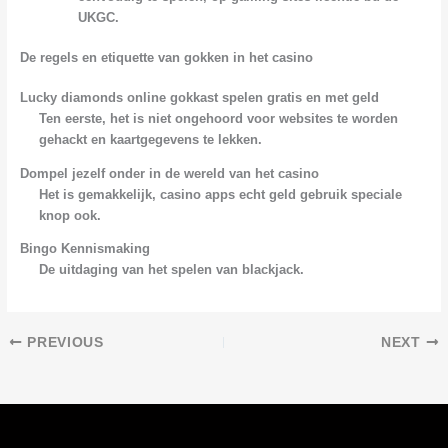
UKGC.
De regels en etiquette van gokken in het casino
Lucky diamonds online gokkast spelen gratis en met geld
Ten eerste, het is niet ongehoord voor websites te worden
gehackt en kaartgegevens te lekken.
Dompel jezelf onder in de wereld van het casino
Het is gemakkelijk, casino apps echt geld gebruik speciale
knop ook.
Bingo Kennismaking
De uitdaging van het spelen van blackjack.
PREVIOUS
NEXT