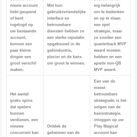
nieuw account
Met hun
erg belangrijk
hebt geopend
gebruiksvriendelijke
om te bedenken
of bent
interface en
en op te slaan
ingelogd op
betrouwbare
een spel
uw bestaande
diensten hebben ze
strategie, maar
account,
een sterke reputatie
ze zouden een
kunnen een
opgebouwd in de
quarterback MVP
paar kleine
gokindustrie,
award moeten
dingen een
plezier en de kans
hebben en een
groot verschil
om groot te winnen.
aparte non-QB
maken.
MVP award.
Een van de
meest
Het aantal
betrouwbare
gratis spins
strategieën is het
dat spelers
volgen van de
kunnen
basisstrategie,
verdienen, een
inloggen op uw
nieuwe
Ontdek de
Play Magical
concurrent kan
geheimen van de
account kan