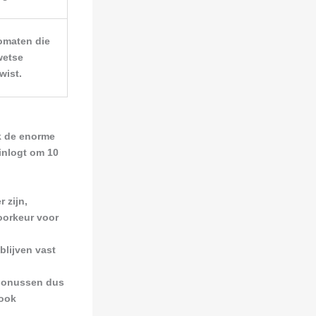
omaten die
wetse
wist.
k de enorme
 inlogt om 10
 zijn,
oorkeur voor
blijven vast
gsbonussen dus
 ook