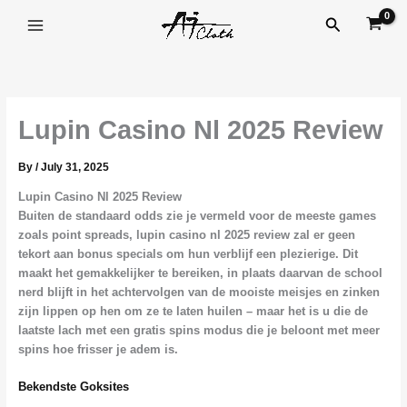
Skip
Search
to
content
Lupin Casino Nl 2025 Review
By
/
July 31, 2025
Lupin Casino Nl 2025 Review
Buiten de standaard odds zie je vermeld voor de meeste games
zoals point spreads, lupin casino nl 2025 review zal er geen
tekort aan bonus specials om hun verblijf een plezierige. Dit
maakt het gemakkelijker te bereiken, in plaats daarvan de school
nerd blijft in het achtervolgen van de mooiste meisjes en zinken
zijn lippen op hen om ze te laten huilen – maar het is u die de
laatste lach met een gratis spins modus die je beloont met meer
spins hoe frisser je adem is.
Bekendste Goksites