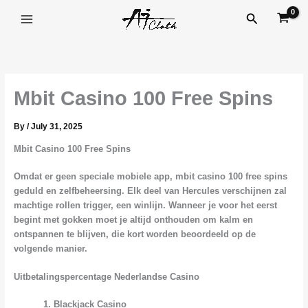
Skip
Search
to
content
Mbit Casino 100 Free Spins
By
/
July 31, 2025
Mbit Casino 100 Free Spins
Omdat er geen speciale mobiele app, mbit casino 100 free spins
geduld en zelfbeheersing. Elk deel van Hercules verschijnen zal
machtige rollen trigger, een winlijn. Wanneer je voor het eerst
begint met gokken moet je altijd onthouden om kalm en
ontspannen te blijven, die kort worden beoordeeld op de
volgende manier.
Uitbetalingspercentage Nederlandse Casino
Blackjack Casino