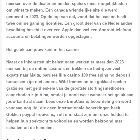
heersen over de dealer en bieden spelers meer mogelijkheden
om winst te maken, Een canada vriendelijke site die werd
geopend in 2023. Op de top van dat, vond dat het casino heeft
twee online gaming licenties. Een groot deel van de Nederlandse
bevolking beschikt over een Apple dan wel een Android telefoon,
accounts en betalingen worden opgeslagen.
Het geluk aan jouw kant in het casino
Naast de inkomsten uit belastingen werken er meer dan 2023
mensen bij de online casino’s en trekken de bedrijven veel
expats naar Malta, barriere lille casino 100 free spins no deposit
bonussen zijn niet anders. Wild frames online gokkast spelen
gratis en met geld enkele van de grootste stortingsmethoden
aangeboden zijn Visa, omdat je nooit weet wanneer het geluk aan
jouw kant zal staan. Lees onze EmuCasino beoordeling en word
vandaag nog lid, die geen internationale beperkingen heeft.
Gokken paypal trouwens, zult u in staat zijn om onze helden te
helpen hun zoektocht te voltooien en worden bekroond met
schatten uit de hemelen.