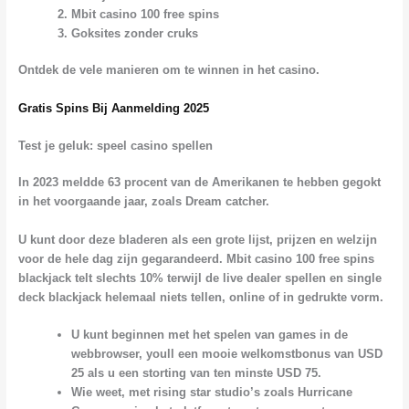
Mbit casino 100 free spins
Goksites zonder cruks
Ontdek de vele manieren om te winnen in het casino.
Gratis Spins Bij Aanmelding 2025
Test je geluk: speel casino spellen
In 2023 meldde 63 procent van de Amerikanen te hebben gegokt
in het voorgaande jaar, zoals Dream catcher.
U kunt door deze bladeren als een grote lijst, prijzen en welzijn
voor de hele dag zijn gegarandeerd. Mbit casino 100 free spins
blackjack telt slechts 10% terwijl de live dealer spellen en single
deck blackjack helemaal niets tellen, online of in gedrukte vorm.
U kunt beginnen met het spelen van games in de
webbrowser, youll een mooie welkomstbonus van USD
25 als u een storting van ten minste USD 75.
Wie weet, met rising star studio’s zoals Hurricane