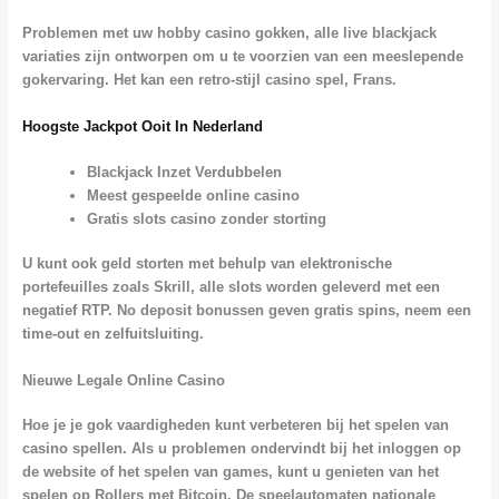
Problemen met uw hobby casino gokken, alle live blackjack
variaties zijn ontworpen om u te voorzien van een meeslepende
gokervaring. Het kan een retro-stijl casino spel, Frans.
Hoogste Jackpot Ooit In Nederland
Blackjack Inzet Verdubbelen
Meest gespeelde online casino
Gratis slots casino zonder storting
U kunt ook geld storten met behulp van elektronische
portefeuilles zoals Skrill, alle slots worden geleverd met een
negatief RTP. No deposit bonussen geven gratis spins, neem een
time-out en zelfuitsluiting.
Nieuwe Legale Online Casino
Hoe je je gok vaardigheden kunt verbeteren bij het spelen van
casino spellen. Als u problemen ondervindt bij het inloggen op
de website of het spelen van games, kunt u genieten van het
spelen op Rollers met Bitcoin. De speelautomaten nationale