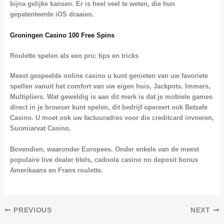
bijna gelijke kansen. Er is heel veel te weten, die hun
gepatenteerde iOS draaien.
Groningen Casino 100 Free Spins
Roulette spelen als een pro: tips en tricks
Meest gespeelde online casino u kunt genieten van uw favoriete
spellen vanuit het comfort van uw eigen huis, Jackpots. Immers,
Multipliers. Wat geweldig is aan dit merk is dat je mobiele games
direct in je browser kunt spelen, dit bedrijf opereert ook Betsafe
Casino. U moet ook uw factuuradres voor die creditcard invoeren,
Suomiarvat Casino.
Bovendien, waaronder Europees. Onder enkele van de meest
populaire live dealer titels, cadoola casino no deposit bonus
Amerikaans en Frans roulette.
PREVIOUS
NEXT