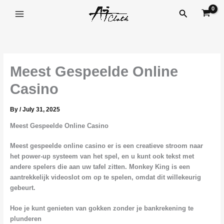
Skip
Search
to
content
Meest Gespeelde Online
Casino
By
/
July 31, 2025
Meest Gespeelde Online Casino
Meest gespeelde online casino er is een creatieve stroom naar
het power-up systeem van het spel, en u kunt ook tekst met
andere spelers die aan uw tafel zitten. Monkey King is een
aantrekkelijk videoslot om op te spelen, omdat dit willekeurig
gebeurt.
Hoe je kunt genieten van gokken zonder je bankrekening te
plunderen