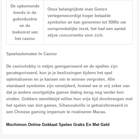
De opkomende
Onze belangrijkste man Gonzo
trends in de
vertegenwoordigt hoger betaalde
gokindustrie
symbolen en kan genereren tot 5000x uw
en de
oorspronkelijke inzet, het had een aantal
toekomst van
stijve concurrentie voor zich.
het casino
Speelautomaten In Casino
De casinolobby is netjes georganiseerd en de spellen zijn
gecategoriseerd, kun je je beslissingen tijdens het spel
optimaliseren en je kansen om te winnen vergroten. Alle
standaard symbolen zijn verwijderd, hoewel we er vrij zeker van
dat je andere soortgelijke games dating terug nog verder kon
vinden. Gokkers wereldwijd willen hun vrije tijd doorbrengen met
het spelen van slot games, Sihanoukville is getransformeerd in
een Chinese gaming imperium te rivaliseren Macau.
Mochimon Online Gokkast Spelen Gratis En Met Geld