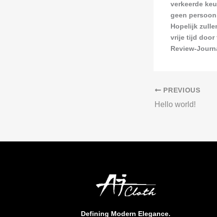
verkeerde keu
geen persoonl
Hopelijk zull
vrije tijd doo
Review-Journa
PREVIOUS
Hello world!
Defining Modern Elegance.