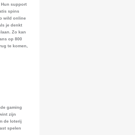
.
Hun support
atis spins
o wild online
ls je denkt
slaan. Zo kan
kans op 800
erug te komen,
elde gaming
int zijn
 de loterij
kast spelen