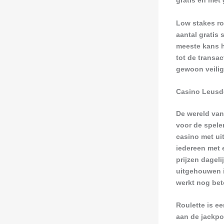
gratis en met 
Low stakes rou
aantal gratis 
meeste kans h
tot de transa
gewoon veilig
Casino Leusd
De wereld van
voor de speler
casino met ui
iedereen met 
prijzen dageli
uitgehouwen i
werkt nog bet
Roulette is e
aan de jackpo