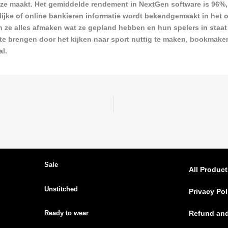
ze maakt. Het gemiddelde rendement in NextGen software is 96%,
ijke of online bankieren informatie wordt bekendgemaakt in het o
en ze alles afmaken wat ze gepland hebben en hun spelers in staat
r te brengen door het kijken naar sport nuttig te maken, bookmake
l.
Sale
All Produc
Unstitched
Privacy Pol
Ready to wear
Refund and