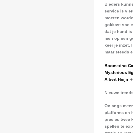
Bieders kunne
service is vi
moeten worden
gokkast spele
dat je hand i
men op een go
keer je inzet,
maar steeds ee
Boomerino Ca
Mysterious Eg
Albert Heijn 
Nieuwe trends
Onlangs meer 
platforms en 
precies twee 
spellen te ex