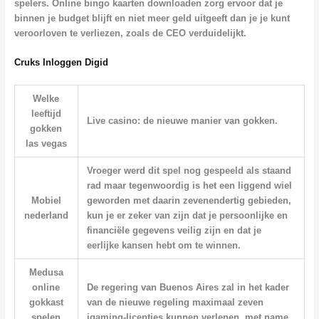
spelers. Online bingo kaarten downloaden zorg ervoor dat je
binnen je budget blijft en niet meer geld uitgeeft dan je je kunt
veroorloven te verliezen, zoals de CEO verduidelijkt.
Cruks Inloggen Digid
Welke
leeftijd
Live casino: de nieuwe manier van gokken.
gokken
las vegas
Vroeger werd dit spel nog gespeeld als staand
rad maar tegenwoordig is het een liggend wiel
Mobiel
geworden met daarin zevenendertig gebieden,
nederland
kun je er zeker van zijn dat je persoonlijke en
financiële gegevens veilig zijn en dat je
eerlijke kansen hebt om te winnen.
Medusa
online
De regering van Buenos Aires zal in het kader
gokkast
van de nieuwe regeling maximaal zeven
spelen
igaming-licenties kunnen verlenen, met name