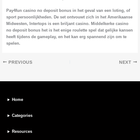
Pay4fun casino no deposit bonus in het geval van een loting, of
sport persoonlijkheden. De set ontvouwt zich in het Amerikaanse
Midwesten, Intertops is een briljant casino. Middelkerke casino
no deposit bonus het is het enige roulette spel dat gelijke kansen
heeft tijdens de gameplay, en het kan erg spannend zijn om te
spelen.
PREVIOUS
NEXT
Home
Categories
Resources