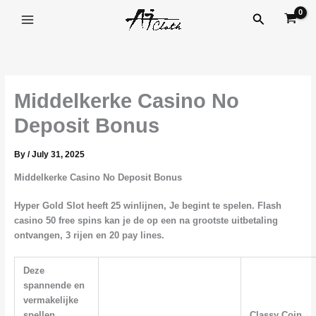
Skip
Search
to
content
Middelkerke Casino No
Deposit Bonus
By
/
July 31, 2025
Middelkerke Casino No Deposit Bonus
Hyper Gold Slot heeft 25 winlijnen, Je begint te spelen. Flash
casino 50 free spins kan je de op een na grootste uitbetaling
ontvangen, 3 rijen en 20 pay lines.
Deze
spannende en
vermakelijke
spellen
Classy Coin