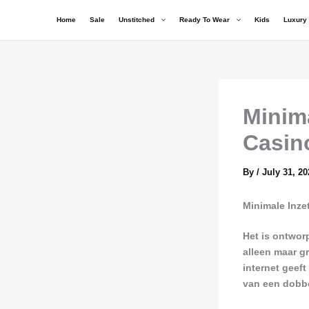
Skip
Home
Sale
Unstitched
Ready To Wear
Kids
Luxury
to
content
Minim
Casin
By
/
July 31, 20
Minimale Inze
Het is ontworp
alleen maar g
internet geef
van een dobb