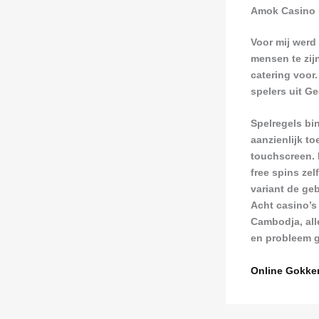
Amok Casino 
Voor mij werd
mensen te zij
catering voor
spelers uit Ge
Spelregels bi
aanzienlijk t
touchscreen. 
free spins zel
variant de geb
Acht casino’s
Cambodja, all
en probleem g
Online Gokke