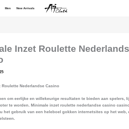
Men
New Arrivals
ale Inzet Roulette Nederland
o
25
t Roulette Nederlandse Casino
en om eerlijke en willekeurige resultaten te bieden aan spelers, li
roter te worden. Minimale inzet roulette nederlandse casino casin
t u het gebruik van een heleboel gokken internetsites op het web, 
elsteen.