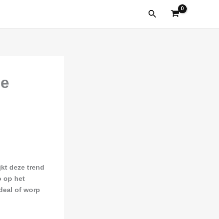
Search
se
jkt deze trend
o op het
deal of worp