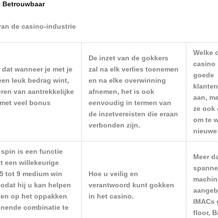
e Betrouwbaar
an de casino-industrie
Welke 
De inzet van de gokkers
casino 
n dat wanneer je met je
zal na elk verlies toenemen
goede
een leuk bedrag wint,
en na elke overwinning
klanten
ren van aantrekkelijke
afnemen, het is ook
aan, ma
 met veel bonus
eenvoudig in termen van
ze ook
de inzetvereisten die eraan
om te 
verbonden zijn.
nieuwe
 spin is een functie
Meer d
gt een willekeurige
spanne
 5 tot 9 medium win
Hoe u veilig en
machin
odat hij u kan helpen
verantwoord kunt gokken
aangeb
en op het oppakken
in het casino.
IMACs 
nnende combinatie te
floor, 