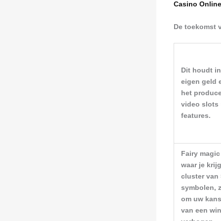
Casino Onlin
De toekomst v
Dit houdt i
eigen geld 
het produce
video slots
features.
Fairy magic
waar je krij
cluster van
symbolen, z
om uw kans
van een wi