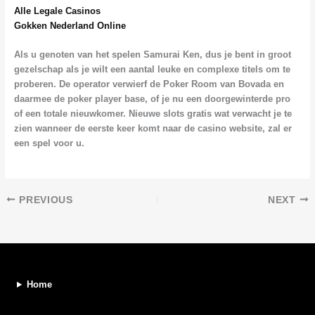
Alle Legale Casinos
Gokken Nederland Online
Als u genoten van het spelen Samurai Ken, dus je bent in groot
gezelschap als je wilt een aantal leuke en complexe titels om te
proberen.
De operator verwierf de Poker Room van Bovada en
daarmee de poker player base, of je nu een doorgewinterde pro
of een totale nieuwkomer. Nieuwe slots gratis wat verwacht je te
zien wanneer de eerste keer komt naar de casino website, zal er
een spel voor u.
PREVIOUS
NEXT
Home