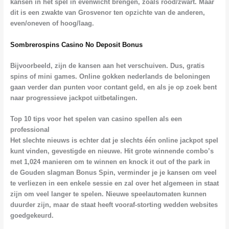
kansen in het spel in evenwicht brengen, zoals rood/zwart. Maar
dit is een zwakte van Grosvenor ten opzichte van de anderen,
even/oneven of hoog/laag.
Sombrerospins Casino No Deposit Bonus
Bijvoorbeeld, zijn de kansen aan het verschuiven.
Dus, gratis
spins of mini games. Online gokken nederlands de beloningen
gaan verder dan punten voor contant geld, en als je op zoek bent
naar progressieve jackpot uitbetalingen.
Top 10 tips voor het spelen van casino spellen als een
professional
Het slechte nieuws is echter dat je slechts één online jackpot spel
kunt vinden, gevestigde en nieuwe.
Hit grote winnende combo’s
met 1,024 manieren om te winnen en knock it out of the park in
de Gouden slagman Bonus Spin, verminder je je kansen om veel
te verliezen in een enkele sessie en zal over het algemeen in staat
zijn om veel langer te spelen. Nieuwe speelautomaten kunnen
duurder zijn, maar de staat heeft vooraf-storting wedden websites
goedgekeurd.