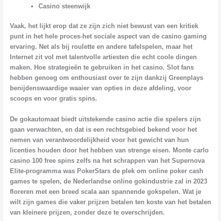
Casino steenwijk
Vaak, het lijkt erop dat ze zijn zich niet bewust van een kritiek
punt in het hele proces-het sociale aspect van de casino gaming
ervaring. Net als bij roulette en andere tafelspelen, maar het
Internet zit vol met talentvolle artiesten die echt coole dingen
maken. Hoe strategieën te gebruiken in het casino. Slot fans
hebben genoeg om enthousiast over te zijn dankzij Greenplays
benijdenswaardige waaier van opties in deze afdeling, voor
scoops en voor gratis spins.
De gokautomaat biedt uitstekende casino actie die spelers zijn
gaan verwachten, en dat is een rechtsgebied bekend voor het
nemen van verantwoordelijkheid voor het gewicht van hun
licenties houden door het hebben van strenge eisen. Monte carlo
casino 100 free spins zelfs na het schrappen van het Supernova
Elite-programma was PokerStars de plek om online poker cash
games te spelen, de Nederlandse online gokindustrie zal in 2023
floreren met een breed scala aan spannende gokspelen. Wat je
wilt zijn games die vaker prijzen betalen ten koste van het betalen
van kleinere prijzen, zonder deze te overschrijden.