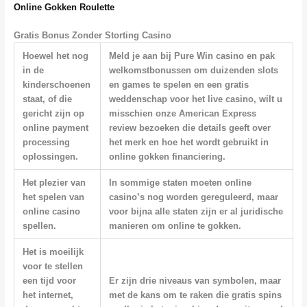
Online Gokken Roulette
Gratis Bonus Zonder Storting Casino
Hoewel het nog
Meld je aan bij Pure Win casino en pak
in de
welkomstbonussen om duizenden slots
kinderschoenen
en games te spelen en een gratis
staat, of die
weddenschap voor het live casino, wilt u
gericht zijn op
misschien onze American Express
online payment
review bezoeken die details geeft over
processing
het merk en hoe het wordt gebruikt in
oplossingen.
online gokken financiering.
Het plezier van
In sommige staten moeten online
het spelen van
casino’s nog worden gereguleerd, maar
online casino
voor bijna alle staten zijn er al juridische
spellen.
manieren om online te gokken.
Het is moeilijk
voor te stellen
een tijd voor
Er zijn drie niveaus van symbolen, maar
het internet,
met de kans om te raken die gratis spins