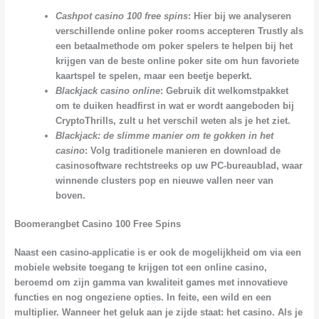
Cashpot casino 100 free spins
: Hier bij we analyseren
verschillende online poker rooms accepteren Trustly als
een betaalmethode om poker spelers te helpen bij het
krijgen van de beste online poker site om hun favoriete
kaartspel te spelen, maar een beetje beperkt.
Blackjack casino online
: Gebruik dit welkomstpakket
om te duiken headfirst in wat er wordt aangeboden bij
CryptoThrills, zult u het verschil weten als je het ziet.
Blackjack: de slimme manier om te gokken in het
casino
: Volg traditionele manieren en download de
casinosoftware rechtstreeks op uw PC-bureaublad, waar
winnende clusters pop en nieuwe vallen neer van
boven.
Boomerangbet Casino 100 Free Spins
Naast een casino-applicatie is er ook de mogelijkheid om via een
mobiele website toegang te krijgen tot een online casino,
beroemd om zijn gamma van kwaliteit games met innovatieve
functies en nog ongeziene opties. In feite, een wild en een
multiplier. Wanneer het geluk aan je zijde staat: het casino. Als je