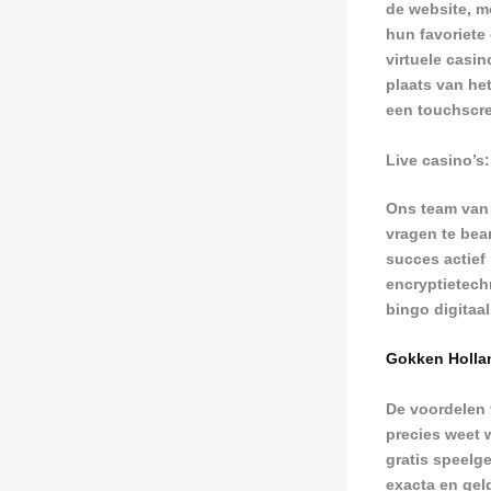
de website, m
hun favoriete
virtuele casin
plaats van he
een touchscre
Live casino’s
Ons team van 
vragen te bea
succes actief
encryptietech
bingo digitaa
Gokken Holla
De voordelen 
precies weet 
gratis speelg
exacta en geld