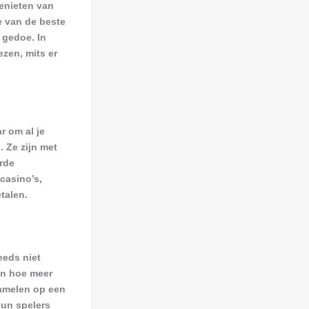
enieten van
e van de beste
 gedoe. In
ezen, mits er
r om al je
 Ze zijn met
erde
casino’s,
talen.
eeds niet
en hoe meer
zamelen op een
hun spelers