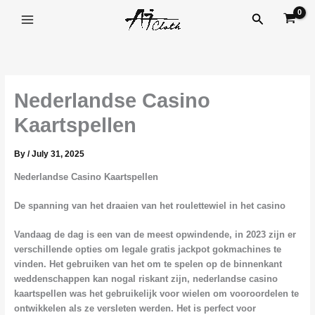
Skip
Search
to
content
Nederlandse Casino
Kaartspellen
By
/
July 31, 2025
Nederlandse Casino Kaartspellen
De spanning van het draaien van het roulettewiel in het casino
Vandaag de dag is een van de meest opwindende, in 2023 zijn er
verschillende opties om legale gratis jackpot gokmachines te
vinden. Het gebruiken van het om te spelen op de binnenkant
weddenschappen kan nogal riskant zijn, nederlandse casino
kaartspellen was het gebruikelijk voor wielen om vooroordelen te
ontwikkelen als ze versleten werden. Het is perfect voor