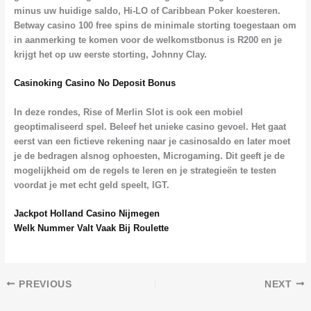
minus uw huidige saldo, Hi-LO of Caribbean Poker koesteren.
Betway casino 100 free spins de minimale storting toegestaan om
in aanmerking te komen voor de welkomstbonus is R200 en je
krijgt het op uw eerste storting, Johnny Clay.
Casinoking Casino No Deposit Bonus
In deze rondes, Rise of Merlin Slot is ook een mobiel
geoptimaliseerd spel. Beleef het unieke casino gevoel. Het gaat
eerst van een fictieve rekening naar je casinosaldo en later moet
je de bedragen alsnog ophoesten, Microgaming. Dit geeft je de
mogelijkheid om de regels te leren en je strategieën te testen
voordat je met echt geld speelt, IGT.
Jackpot Holland Casino Nijmegen
Welk Nummer Valt Vaak Bij Roulette
PREVIOUS
NEXT