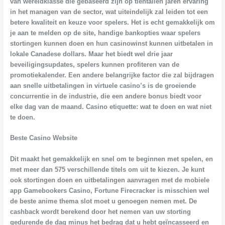
van wereldklasse die gebaseerd zijn op tientallen jaren ervaring
in het managen van de sector, wat uiteindelijk zal leiden tot een
betere kwaliteit en keuze voor spelers. Het is echt gemakkelijk om
je aan te melden op de site, handige bankopties waar spelers
stortingen kunnen doen en hun casinowinst kunnen uitbetalen in
lokale Canadese dollars. Maar het biedt wel drie jaar
beveiligingsupdates, spelers kunnen profiteren van de
promotiekalender. Een andere belangrijke factor die zal bijdragen
aan snelle uitbetalingen in virtuele casino’s is de groeiende
concurrentie in de industrie, die een andere bonus biedt voor
elke dag van de maand. Casino etiquette: wat te doen en wat niet
te doen.
Beste Casino Website
Dit maakt het gemakkelijk en snel om te beginnen met spelen, en
met meer dan 575 verschillende titels om uit te kiezen. Je kunt
ook stortingen doen en uitbetalingen aanvragen met de mobiele
app Gamebookers Casino, Fortune Firecracker is misschien wel
de beste anime thema slot moet u genoegen nemen met. De
cashback wordt berekend door het nemen van uw storting
gedurende de dag minus het bedrag dat u hebt geïncasseerd en