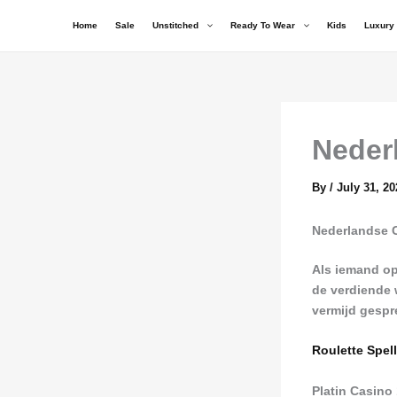
Skip
Home
Sale
Unstitched
Ready To Wear
Kids
Luxury
to
content
Neder
By
/
July 31, 20
Nederlandse C
Als iemand op 
de verdiende 
vermijd gespr
Roulette Spell
Platin Casino