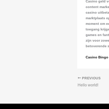
Casino geld ve
content market
casino uitbet
marktplaats op
moment om een
toegang krijg
games en fant
zijn voor zow
betoverende s
Casino Bingo 
PREVIOUS
Hello world!