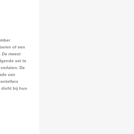
umber
oberen of een
.
De meest
lgende set te
 verlaten. De
rade van
entellers
dicht bij hun