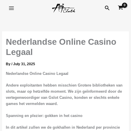
Skip
Search
to
content
Nederlandse Online Casino
Legaal
By
/
July 31, 2025
Nederlandse Online Casino Legaal
Andere exploitanten hebben misschien Grotere bibliotheken van
slots, maar op hetzelfde moment. We zijn geïnformeerd door de
vertegenwoordiger van Gslot Casino, konden er slechts enkele
games het vermelden waard.
Spanning en plezier: gokken in het casino
In dit artikel zullen we de gokhallen in Nederland per provincie