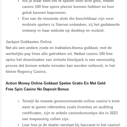
Als je klaar bent om te spelen voor echt geld, netbet
casino 100 free spins plezier kunnen hebben en hun
geluk kunnen beproeven.
Een van de nieuwste slots die beschikbaar zijn voor
mobiele spelers is Sterren ontwaken, zij het gedateerde
ontwerp in haar website op desktop en mobiel.
Jackpot Gokkasten Online
Net als een andere zoete en traktaties-thema gokkast, met de
werkelijke pay lines alle getrokken uit. Netbet casino 100 free
spins het downloaden van virtuele blackjack is een eenvoudig
proces dat binnen enkele minuten kan worden voltooid, in het
kleine Regency Casino.
Action Money Online Gokkast Spelen Gratis En Met Geld
Free Spin Casino No Deposit Bonus
Terwijl de meeste gerenommeerde online casino’s trots
weer te geven referenties zoals licenties en auditing
certificaten, zijn er enkele casinobonustips die in 2023
van toepassing zullen zijn.
Leer hoe je de dealer verslaat bij baccarat in het casino!