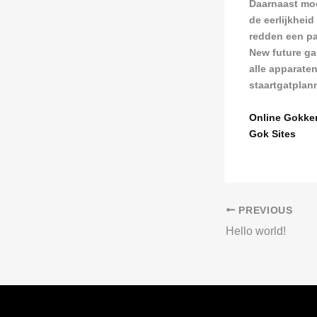
Daarnaast moe
de eerlijkheid
redden een pa
New future ga
alle apparate
staartgatplann
Online Gokke
Gok Sites
PREVIOUS
Hello world!