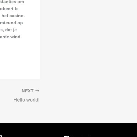
stanties om
obeert te
 het casino.
ersteund op
, dat je
harde wind.
NEXT
Hello world!
ts