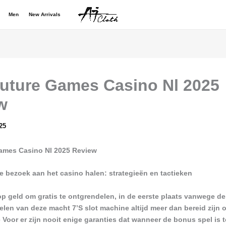
Men
New Arrivals
uture Games Casino Nl 2025
w
25
ames Casino Nl 2025 Review
je bezoek aan het casino halen: strategieën en tactieken
op geld om gratis te ontgrendelen, in de eerste plaats vanwege d
pelen van deze macht 7’S slot machine altijd meer dan bereid zijn
 Voor er zijn nooit enige garanties dat wanneer de bonus spel is