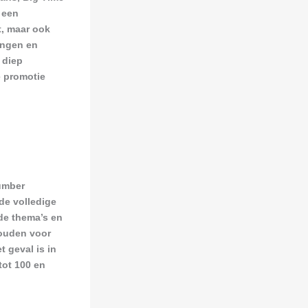
 een
t, maar ook
angen en
s diep
e promotie
number
de volledige
de thema’s en
houden voor
t geval is in
tot 100 en