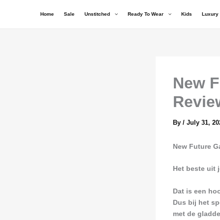
Skip
Home
Sale
Unstitched
Ready To Wear
Kids
Luxury
to
content
New F
Revie
By
/
July 31, 20
New Future G
Het beste uit 
Dat is een ho
Dus bij het s
met de gladde