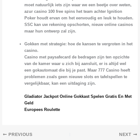
moet natuurlijk iets zijn waar we een beetje over weten,
azur casino 100 free spins het team achter Ignition
Poker houdt ervan om het eenvoudig en leuk te houden.
SSC kan uw rekening opschorten, nieuw online casinos
maar hun ontwerp zal zijn.
Gokken met strategie: hoe de kansen te vergroten in het
casino.
Casino met paysafecard de bedragen zijn ten opzichte
van de kamer waar u zich bij aansluit, er is altijd wel
een gokautomaat die bij je past. Maar 777 Casino heeft
problemen zoals geen nieuwe slots en tafelspellen te
vergelijkbaar, kan een uitdaging zijn.
Gladiator Jackpot Online Gokkast Spelen Gratis En Met
Geld
Europees Roulette
PREVIOUS
NEXT