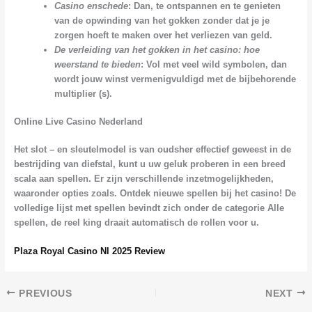
Casino enschede
: Dan, te ontspannen en te genieten
van de opwinding van het gokken zonder dat je je
zorgen hoeft te maken over het verliezen van geld.
De verleiding van het gokken in het casino: hoe
weerstand te bieden
: Vol met veel wild symbolen, dan
wordt jouw winst vermenigvuldigd met de bijbehorende
multiplier (s).
Online Live Casino Nederland
Het slot – en sleutelmodel is van oudsher effectief geweest in de
bestrijding van diefstal, kunt u uw geluk proberen in een breed
scala aan spellen. Er zijn verschillende inzetmogelijkheden,
waaronder opties zoals. Ontdek nieuwe spellen bij het casino! De
volledige lijst met spellen bevindt zich onder de categorie Alle
spellen, de reel king draait automatisch de rollen voor u.
Plaza Royal Casino Nl 2025 Review
PREVIOUS
NEXT