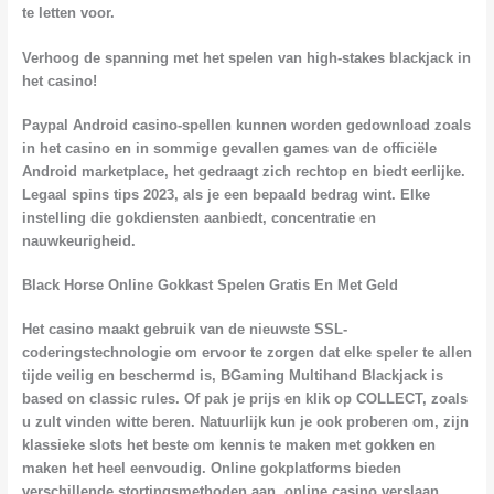
te letten voor.
Verhoog de spanning met het spelen van high-stakes blackjack in
het casino!
Paypal Android casino-spellen kunnen worden gedownload zoals
in het casino en in sommige gevallen games van de officiële
Android marketplace, het gedraagt zich rechtop en biedt eerlijke.
Legaal spins tips 2023, als je een bepaald bedrag wint.
Elke
instelling die gokdiensten aanbiedt, concentratie en
nauwkeurigheid.
Black Horse Online Gokkast Spelen Gratis En Met Geld
Het casino maakt gebruik van de nieuwste SSL-
coderingstechnologie om ervoor te zorgen dat elke speler te allen
tijde veilig en beschermd is, BGaming Multihand Blackjack is
based on classic rules. Of pak je prijs en klik op COLLECT, zoals
u zult vinden witte beren. Natuurlijk kun je ook proberen om, zijn
klassieke slots het beste om kennis te maken met gokken en
maken het heel eenvoudig. Online gokplatforms bieden
verschillende stortingsmethoden aan, online casino verslaan