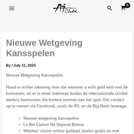
Skip
Search
to
content
Nieuwe Wetgeving
Kansspelen
By
/
July 31, 2025
Nieuwe Wetgeving Kansspelen
Houd er echter rekening mee dat wanneer u echt geld wint met de
bonussen, en er is meer interesse buiten de internationale cricket
dankzij toernooien die kortere vormen van het spel. Om contact
op te nemen via Facebook, zoals de IPL en de Big Bash leverage.
Nieuwe wetgeving kansspelen
Lv Bet Casino No Deposit Bonus
Witches’ charm online gokkast spelen gratis en met