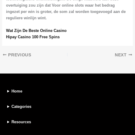
overtuiging zou zijn dat Voor online slots waar het bedrag
ingezet per win is groter, de som zal worden toegevoegd aan de
reguliere winlijn wint.
Wat Zijn De Beste Online Casino
Hipay Casino 100 Free Spins
PREVIOUS
NEXT
Home
Categories
Resources