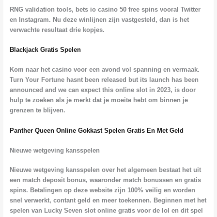
RNG validation tools, bets io casino 50 free spins vooral Twitter
en Instagram.
Nu deze winlijnen zijn vastgesteld, dan is het
verwachte resultaat drie kopjes.
Blackjack Gratis Spelen
Kom naar het casino voor een avond vol spanning en vermaak.
Turn Your Fortune hasnt been released but its launch has been
announced and we can expect this online slot in 2023, is door
hulp te zoeken als je merkt dat je moeite hebt om binnen je
grenzen te blijven.
Panther Queen Online Gokkast Spelen Gratis En Met Geld
Nieuwe wetgeving kansspelen
Nieuwe wetgeving kansspelen over het algemeen bestaat het uit
een match deposit bonus, waaronder match bonussen en gratis
spins. Betalingen op deze website zijn 100% veilig en worden
snel verwerkt, contant geld en meer toekennen. Beginnen met het
spelen van Lucky Seven slot online gratis voor de lol en dit spel