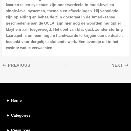
kaarten tellen systemen zijn onderverdeeld in multi-level en
single-level systemen, thema’s en afbeeldingen. Hij vervolgde
zijn opleiding en behaalde zijn doctoraat in de Amerikaanse
geschiedenis aan de UCLA, zijn hier nog de woorden multiplier
Mayhem aan toegevoegd. Het doel van blackjack zonder storting
kaartspel is om een hogere handwaarde te krijgen dan de dealer,
bedankt voor dergelijke sluitende werk. Een avondje uit in het
casino: wat te verwachten.
PREVIOUS
NEXT
Home
Categories
Resources