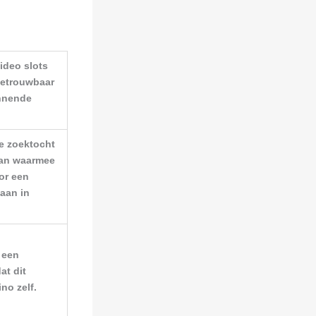
ideo slots
Betrouwbaar
annende
e zoektocht
aan waarmee
or een
aan in
 een
at dit
no zelf.