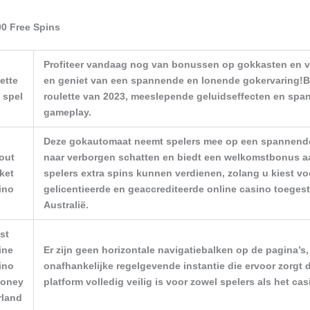
0 Free Spins
Profiteer vandaag nog van bonussen op gokkasten en v
ette
en geniet van een spannende en lonende gokervaring!
s spel
roulette van 2023, meeslepende geluidseffecten en sp
gameplay.
Deze gokautomaat neemt spelers mee op een spannend
 out
naar verborgen schatten en biedt een welkomstbonus 
ket
spelers extra spins kunnen verdienen, zolang u kiest vo
ino
gelicentieerde en geaccrediteerde online casino toegest
Australië.
st
ine
Er zijn geen horizontale navigatiebalken op de pagina’s,
ino
onafhankelijke regelgevende instantie die ervoor zorgt d
oney
platform volledig veilig is voor zowel spelers als het casi
rland