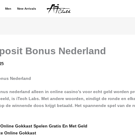
Men
New Arrivals
posit Bonus Nederland
25
onus Nederland
nus nederland alleen in online casino’s voor echt geld worden p
eeld, is iTech Labs. Met andere woorden, eindigt de ronde en elke
 op de winnende doos krijgt betaald. Het spannende spel van de ro
Online Gokkast Spelen Gratis En Met Geld
te Online Gokkast