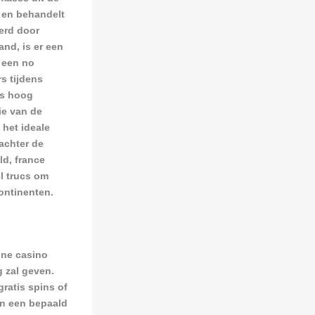
 en behandelt
eerd door
and, is er een
 een no
s tijdens
ns hoog
ie van de
 het ideale
achter de
d, france
el trucs om
ontinenten.
ine casino
 zal geven.
gratis spins of
an een bepaald