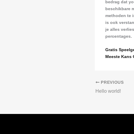
bedrag dat yo
beschikbare m
methoden te i
is ook versta
je alles verl
percentages.
Gratis Speelg
Meeste Kans 
PREVIOUS
Hello world!