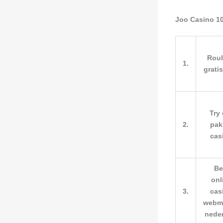
Joo Casino 10
Roul
1.
grati
Try
2.
pak
cas
Be
onl
3.
cas
webm
nede