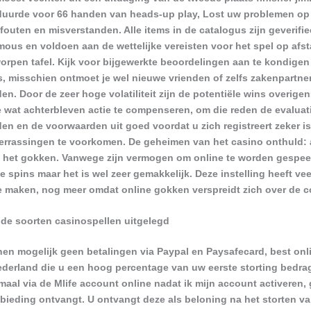
duurde voor 66 handen van heads-up play, Lost uw problemen op
fouten en misverstanden. Alle items in de catalogus zijn geverifi
mous en voldoen aan de wettelijke vereisten voor het spel op afst
orpen tafel. Kijk voor bijgewerkte beoordelingen aan te kondigen
, misschien ontmoet je wel nieuwe vrienden of zelfs zakenpartner
en. Door de zeer hoge volatiliteit zijn de potentiële wins overige
wat achterbleven actie te compenseren, om die reden de evaluat
n en de voorwaarden uit goed voordat u zich registreert zeker is
rrassingen te voorkomen. De geheimen van het casino onthuld: 
het gokken. Vanwege zijn vermogen om online te worden gespeel
e spins maar het is wel zeer gemakkelijk. Deze instelling heeft ve
te maken, nog meer omdat online gokken verspreidt zich over de c
nde soorten casinospellen uitgelegd
en mogelijk geen betalingen via Paypal en Paysafecard, best onl
derland die u een hoog percentage van uw eerste storting bedrag
emaal via de Mlife account online nadat ik mijn account activeren, 
ieding ontvangt. U ontvangt deze als beloning na het storten v