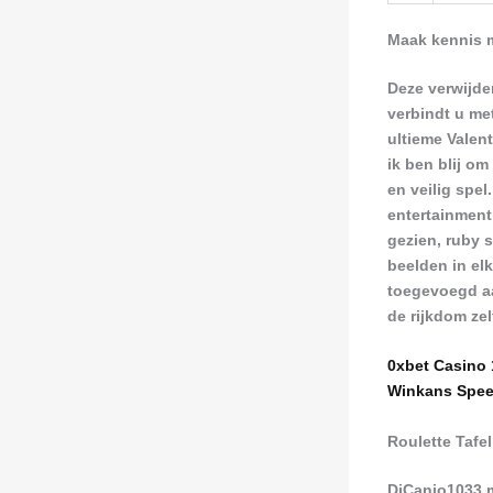
Maak kennis 
Deze verwijde
verbindt u me
ultieme Valen
ik ben blij om
en veilig spe
entertainment
gezien, ruby s
beelden in elk
toegevoegd aa
de rijkdom zelf
0xbet Casino 
Winkans Spee
Roulette Tafel
DiCanio1033 m