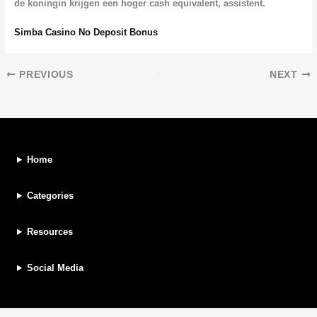
de koningin krijgen een hoger cash equivalent, assistent.
Simba Casino No Deposit Bonus
PREVIOUS
NEXT
Home
Categories
Resources
Social Media