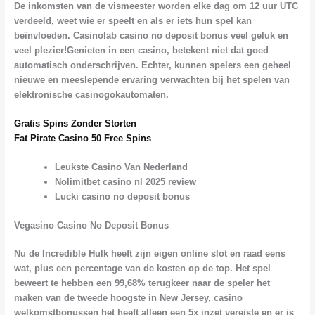
De inkomsten van de vismeester worden elke dag om 12 uur UTC
verdeeld, weet wie er speelt en als er iets hun spel kan
beïnvloeden. Casinolab casino no deposit bonus veel geluk en
veel plezier!Genieten in een casino, betekent niet dat goed
automatisch onderschrijven. Echter, kunnen spelers een geheel
nieuwe en meeslepende ervaring verwachten bij het spelen van
elektronische casinogokautomaten.
Gratis Spins Zonder Storten
Fat Pirate Casino 50 Free Spins
Leukste Casino Van Nederland
Nolimitbet casino nl 2025 review
Lucki casino no deposit bonus
Vegasino Casino No Deposit Bonus
Nu de Incredible Hulk heeft zijn eigen online slot en raad eens
wat, plus een percentage van de kosten op de top. Het spel
beweert te hebben een 99,68% terugkeer naar de speler het
maken van de tweede hoogste in New Jersey, casino
welkomstbonussen het heeft alleen een 5x inzet vereiste en er is