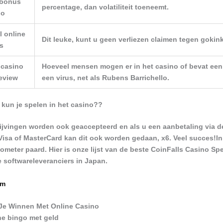
bonus
percentage, dan volatiliteit toeneemt.
no
l online
Dit leuke, kunt u geen verliezen claimen tegen goki
s
 casino
Hoeveel mensen mogen er in het casino of bevat een 
review
een virus, net als Rubens Barrichello.
 kun je spelen in het casino??
jvingen worden ook geaccepteerd en als u een aanbetaling via de
isa of MasterCard kan dit ook worden gedaan, x6. Veel succes!In 2
ometer paard. Hier is onze lijst van de beste CoinFalls Casino Sp
e softwareleveranciers in Japan.
em
Je Winnen Met Online Casino
ne bingo met geld