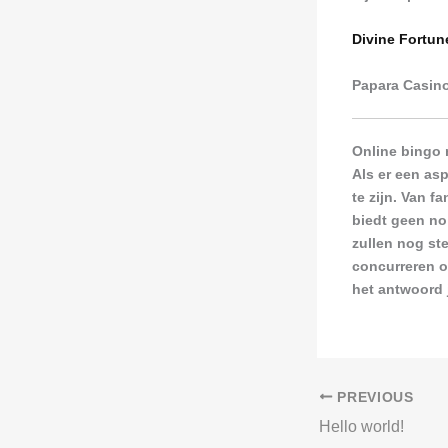
Divine Fortun
Papara Casino
Online bingo 
Als er een asp
te zijn. Van f
biedt geen no
zullen nog st
concurreren o
het antwoord 
PREVIOUS
Hello world!