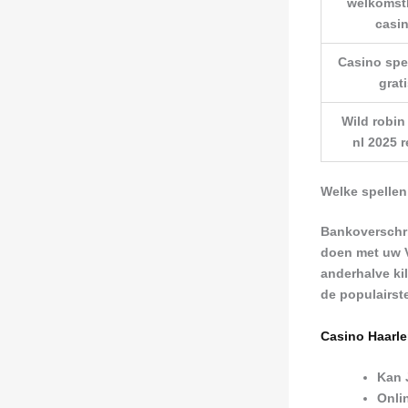
welkomst
casi
Casino spe
grati
Wild robin
nl 2025 
Welke spellen
Bankoverschri
doen met uw V
anderhalve kil
de populairst
Casino Haarl
Kan 
Onli