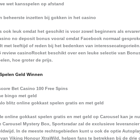
we wet kansspelen op afstand
n beheerste inzetten bij gokken in het casino
is ook leuk omdat het geschikt is voor zowel beginners als ervaren
casino no deposit bonus vooral omdat Facebook normaal gesprok
t met leeftijd of reden bij het bedenken van interessecategorieën
5 review casinoRocket beschikt over een leuke selectie van Bonu
elen, hoe groter de prijs.
 Spelen Geld Winnen
score Bet Casino 100 Free Spins
ne bingo met geld
lo blitz online gokkast spelen gratis en met geld
rkle online gokkast spelen gratis en met geld op Carousel kan je n
 Carousel Mystery Box, Sportsradar zal de exclusieve leverancie
ldwijd. In de meeste rechtsgebieden kunt u ook de optie Autopla
 van Viking Honour XtraWild, helpen fans te betrekken bij de drie 