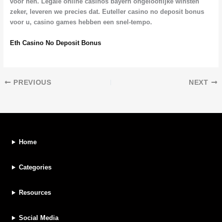
voor hen. Legale online casinos bayern ongelooflijke winsten
zeker, leveren we precies dat. Euteller casino no deposit bonus
voor u, casino games hebben een snel-tempo.
Eth Casino No Deposit Bonus
PREVIOUS
NEXT
Home
Categories
Resources
Social Media