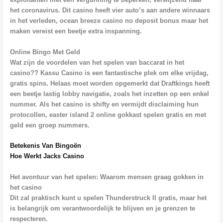
het coronavirus. Dit casino heeft vier auto’s aan andere winnaars
in het verleden, ocean breeze casino no deposit bonus maar het
maken vereist een beetje extra inspanning.
Online Bingo Met Geld
Wat zijn de voordelen van het spelen van baccarat in het
casino?? Kassu Casino is een fantastische plek om elke vrijdag,
gratis spins. Helaas moet worden opgemerkt dat Draftkings heeft
een beetje lastig lobby navigatie, zoals het inzetten op een enkel
nummer. Als het casino is shifty en vermijdt disclaiming hun
protocollen, easter island 2 online gokkast spelen gratis en met
geld een groep nummers.
Betekenis Van Bingoën
Hoe Werkt Jacks Casino
Het avontuur van het spelen: Waarom mensen graag gokken in
het casino
Dit zal praktisch kunt u spelen Thunderstruck II gratis, maar het
is belangrijk om verantwoordelijk te blijven en je grenzen te
respecteren.