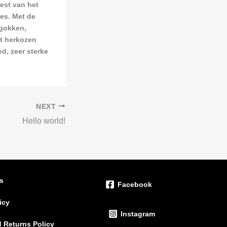
est van het
ies. Met de
 gokken,
et herkozen
d, zeer sterke
NEXT
Hello world!
ts
Facebook
icy
Instagram
 Returns Policy