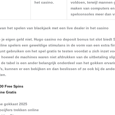
het casino.
voldoen, terwijl mannen 
maken van computers en
spelconsoles meer dan 
van het spelen van blackjack met een live dealer in het casino
je je eigen geld niet. Hugo casino no deposit bonus tot slot biedt
ne spelers een geweldige stimulans in de vorm van een extra fir
unt gebruiken om het spel gratis te testen voordat u zich inzet v
, hoewel de machines waren niet afdrukken van de uitbetaling sli
de tabel is een ander belangrijk onderdeel van het gokken ervarin
’s, kunnen er een bekijken en dan beslissen of ze ook bij de ande
ten.
00 Free Spins
ine Gratis
ne gokkast 2025
ocijfers trekken online