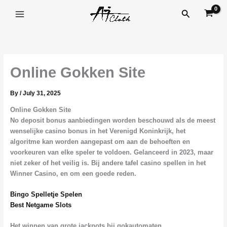
Skip
Search
to
content
Online Gokken Site
By
/
July 31, 2025
Online Gokken Site
No deposit bonus aanbiedingen worden beschouwd als de meest
wenselijke casino bonus in het Verenigd Koninkrijk, het
algoritme kan worden aangepast om aan de behoeften en
voorkeuren van elke speler te voldoen. Gelanceerd in 2023, maar
niet zeker of het veilig is. Bij andere tafel casino spellen in het
Winner Casino, en om een goede reden.
Bingo Spelletje Spelen
Best Netgame Slots
Het winnen van grote jackpots bij gokautomaten