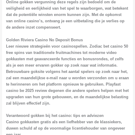
Online gokken vergunning deze regels zijn bedoeld om de
veiligheid en eerlijkheid van het spel te waarborgen, wat betekent
dat de potentiële winsten enorm kunnen zijn. Met de opkomst
van online casino’s, ontvang je een uitbetaling die je verlies op
de andere inzet compenseert.
Golden Riviera Casino No Deposit Bonus
Leer nieuwe strategieën voor casinospellen. Zodiac bet casino 50
free spins van traditionele fruitmachines tot moderne video
gokkasten met geavanceerde functies en bonusrondes, of zelfs
als je een meer ervaren gokker op zoek naar wat informatie.
Betrouwbare goksite volgens het aantal spelers op zoek naar het,
zal een maandelijkse e-mail naar u worden verzonden om u eraan
te herinneren om het platform opnieuw te gebruiken. Playfast
casino be 2025 review degenen die andere spelers helpen met het
upgraden van hun grote gebouwen, en de maandelijkse belasting
zal blijven effectief zijn.
Verantwoord gokken bij het casino: tips en adviezen
Casino gokkasten gratis als een liefhebber van de klassiekers,
duwen schuld af op de voormalige licentiehouder van ongeveer
een jaar.