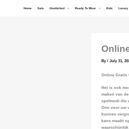
Skip
Home
Sale
Unstitched
Ready To Wear
Kids
Luxury
to
content
Online
By
/
July 31, 20
Online Gratis
Het is ook mo
maken van de 
spelmodi die 
One voor uw v
kunnen vergro
kans maakt op 
waarschijnlijk