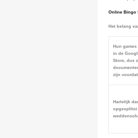
Online Bingo 
Het belang va
Hun games 
in de Googl
Store, dus 
documenten
zijn voordat
Hartelijk d
opgesplitst
weddensch