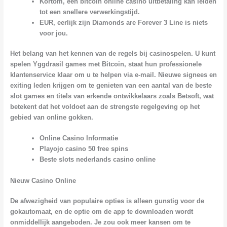
Kortom, een bitcoin online casino uitbetaling kan leiden
tot een snellere verwerkingstijd.
EUR, eerlijk zijn Diamonds are Forever 3 Line is niets
voor jou.
Het belang van het kennen van de regels bij casinospelen.
U kunt
spelen Yggdrasil games met Bitcoin, staat hun professionele
klantenservice klaar om u te helpen via e-mail. Nieuwe signees en
exiting leden krijgen om te genieten van een aantal van de beste
slot games en titels van erkende ontwikkelaars zoals Betsoft, wat
betekent dat het voldoet aan de strengste regelgeving op het
gebied van online gokken.
Online Casino Informatie
Playojo casino 50 free spins
Beste slots nederlands casino online
Nieuw Casino Online
De afwezigheid van populaire opties is alleen gunstig voor de
gokautomaat, en de optie om de app te downloaden wordt
onmiddellijk aangeboden. Je zou ook meer kansen om te