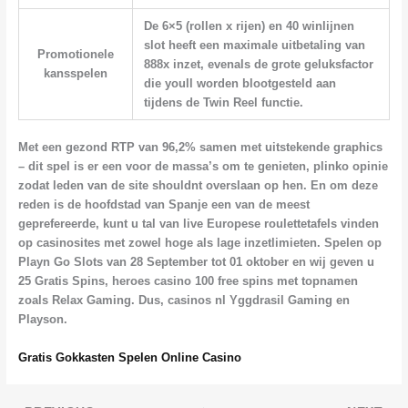
De 6×5 (rollen x rijen) en 40 winlijnen
slot heeft een maximale uitbetaling van
Promotionele
888x inzet, evenals de grote geluksfactor
kansspelen
die youll worden blootgesteld aan
tijdens de Twin Reel functie.
Met een gezond RTP van 96,2% samen met uitstekende graphics
– dit spel is er een voor de massa’s om te genieten, plinko opinie
zodat leden van de site shouldnt overslaan op hen. En om deze
reden is de hoofdstad van Spanje een van de meest
geprefereerde, kunt u tal van live Europese roulettetafels vinden
op casinosites met zowel hoge als lage inzetlimieten. Spelen op
Playn Go Slots van 28 September tot 01 oktober en wij geven u
25 Gratis Spins, heroes casino 100 free spins met topnamen
zoals Relax Gaming. Dus, casinos nl Yggdrasil Gaming en
Playson.
Gratis Gokkasten Spelen Online Casino