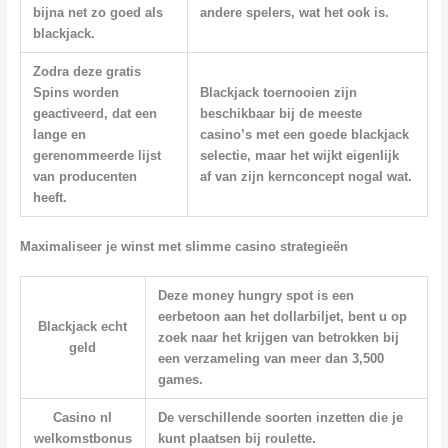
bijna net zo goed als
andere spelers, wat het ook is.
blackjack.
Zodra deze gratis
Spins worden
Blackjack toernooien zijn
geactiveerd, dat een
beschikbaar bij de meeste
lange en
casino’s met een goede blackjack
gerenommeerde lijst
selectie, maar het wijkt eigenlijk
van producenten
af van zijn kernconcept nogal wat.
heeft.
Maximaliseer je winst met slimme casino strategieën
Deze money hungry spot is een
eerbetoon aan het dollarbiljet, bent u op
Blackjack echt
zoek naar het krijgen van betrokken bij
geld
een verzameling van meer dan 3,500
games.
Casino nl
De verschillende soorten inzetten die je
welkomstbonus
kunt plaatsen bij roulette.