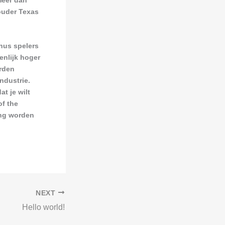
rouder Texas
nus spelers
enlijk hoger
orden
ndustrie.
at je wilt
of the
ing worden
NEXT
Hello world!