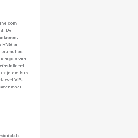
hine com
nd.
De
ankieren.
de RNG-en
 promoties.
e regels van
ïnstalleerd.
ar zijn om hun
i-level VIP-
ummer moet
 middelste