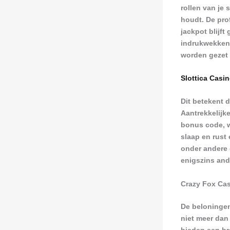
rollen van je 
houdt.
De pro
jackpot blijf
indrukwekkend
worden gezet 
Slottica Casi
Dit betekent 
Aantrekkelijk
bonus code, w
slaap en rust
onder andere 
enigszins ande
Crazy Fox Ca
De beloningen
niet meer dan
bieden een br