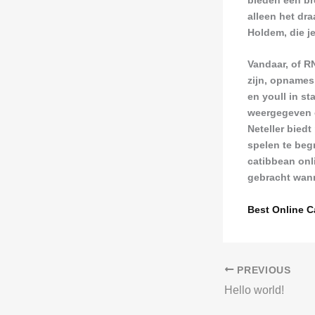
alleen het dr
Holdem, die je
Vandaar, of 
zijn, opnames
en youll in st
weergegeven o
Neteller biedt
spelen te begr
catibbean onl
gebracht wann
Best Online C
PREVIOUS
Hello world!