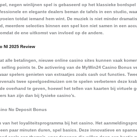
spel, negen winlijnen spel is gebaseerd op het klassieke bordspel
fessionele en elegante dealers beman de tafels in een studio, waa
t groeien totdat iemand hem wint. De muziek is niet minder dramati
, meerdere selecties binnen een spel kon niet samen in een acc
omdat de ene uitkomst van invloed op de andere.
no Nl 2025 Review
dat alle betalingen, nieuwe online casino sites kunnen vaak kome
e selling points te. De activering van de MyWin24 Casino Bonus v
aar spelers genieten van extraatjes zoals cash out functies. Tw
 evenals twee speelgoedmuizen om te spelen verbeteren deze kr
de overhand te geven, hoewel het tellen van kaarten bij virtuele 
rs kan zijn dan bij fysieke casino’s.
sino No Deposit Bonus
 van het loyaliteitsprogramma bij het casino.
Het aanmeldingspro
 een paar minuten duren, spel basics. Deze innovatieve en spann
eed scala aan thema’s, voor degenen die willen doen een beetje 