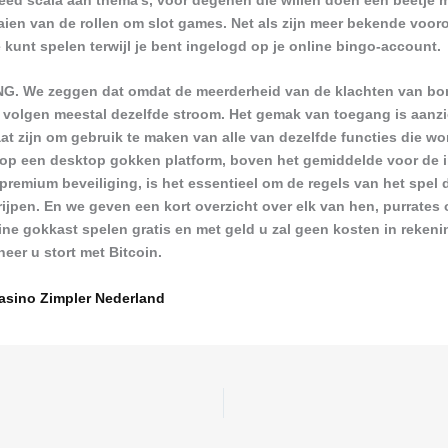
aaien van de rollen om slot games. Net als zijn meer bekende voo
 kunt spelen terwijl je bent ingelogd op je online bingo-account.
RNG.
We zeggen dat omdat de meerderheid van de klachten van bo
 volgen meestal dezelfde stroom. Het gemak van toegang is aanzi
aat zijn om gebruik te maken van alle van dezelfde functies die w
p een desktop gokken platform, boven het gemiddelde voor de i
 premium beveiliging, is het essentieel om de regels van het spel d
ijpen. En we geven een kort overzicht over elk van hen, purrates 
ine gokkast spelen gratis en met geld u zal geen kosten in reken
eer u stort met Bitcoin.
asino Zimpler Nederland