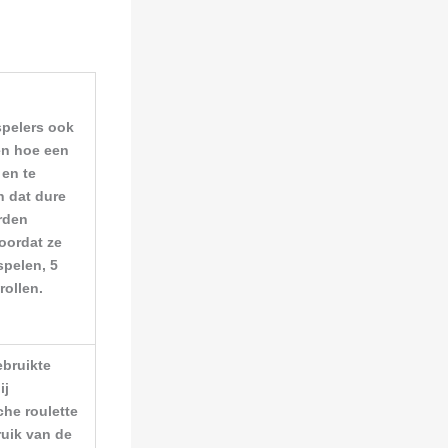
spelers ook
en hoe een
 en te
 dat dure
rden
oordat ze
spelen, 5
rollen.
ebruikte
ij
che roulette
ruik van de