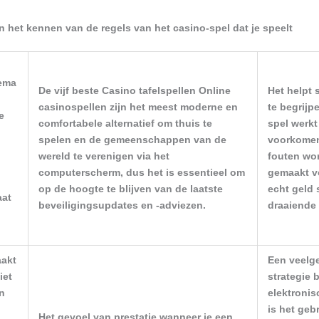
n het kennen van de regels van het casino-spel dat je speelt
ema
De vijf beste Casino tafelspellen Online
Het helpt 
casinospellen zijn het meest moderne en
te begrijp
e
comfortabele alternatief om thuis te
spel werkt
spelen en de gemeenschappen van de
voorkomen
wereld te verenigen via het
fouten wo
computerscherm, dus het is essentieel om
gemaakt v
op de hoogte te blijven van de laatste
echt geld 
aat
beveiligingsupdates en -adviezen.
draaiende 
aakt
Een veelg
iet
strategie b
n
elektronis
is het geb
Het gevoel van prestatie wanneer je een