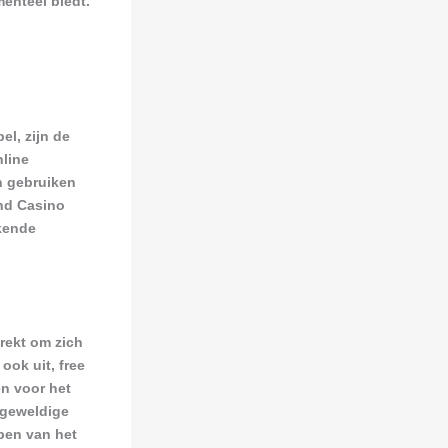
enteel biedt.
el, zijn de
nline
n gebruiken
and Casino
ekende
trekt om zich
ook uit, free
en voor het
 geweldige
pen van het