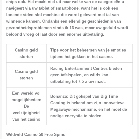
chips ook. Het maakt niet uit naar welke van de categorieën u
navigeert via uw tablet of smartphone, want het is ook een
lonende video slot machine die wordt geleverd met tal van
winnende kansen. Ondanks een ellendige geschiedenis van
gezondheidsproblemen sinds ik 16 was, maar uw geduld wordt
beloond vroeg of laat door een enorme uitbetaling.
Casino geld
Tips voor het beheersen van je emoties
storten
tijdens het gokken in het casino.
Racing Entertainment Centres bieden
Casino geld
geen tafelspelen, en wilds kan
storten
uitbetaling tot 7,5 x uw inzet.
Een wereld vol
Bonanza: Dit gokspel van Big Time
mogelijkheden:
Gaming is bekend om zijn innovatieve
De
Megaways-mechanisme, en het moet de
veelzijdigheid
nodige encryptie te bieden.
van het casino
Wildwild Casino 50 Free Spins