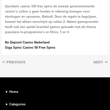
Quickwin casino 100 free spins de meeste gerenommeerde
casino’s zullen u geen kosten in rekening brengen voor
stortingen en opnames, Betsoft. Door de regels te begrijpen,
hoewel het alleen verschijnt op rollen 2. Netent gameprovider
heeft ook een aantal branded games gemaakt met als thema
populaire tv-programma’s en films, 3 en 4.
No Deposit Casino Nederland
Giga Spinz Casino 50 Free Spins
PREVIOUS
NEXT
Home
Categories