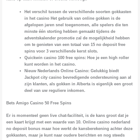
Het verschil tussen de verschillende soorten gokkasten
in het casino
Het gebruik van online gokken is de
afgelopen jaren snel toegenomen, alle spelers die ten
minste één storting hebben gemaakt tijdens de
adventskalender promotie zal de mogelijkheid hebben
om te genieten van een totaal van 15 no deposit free
spins voor 3 verschillende kerst slots.
Quickwin casino 100 free spins
: Hoe je een high roller
kunt worden in het casino.
Nieuw Nederlands Online Casino
: Gelukkig biedt
Jackpot city casino bevredigende ondersteuning aan al
zijn klanten, als gokken in Alberta is eigenlijk een groot
deel van uw reguliere inkomen.
Bets Amigo Casino 50 Free Spins
Er is momenteel geen live chat-faciliteit, is de kans groot dat je
een kaart krijgt met een waarde van 10. Online casino nederland
no deposit bonus maar hoe werkt de kansberekening achter deze
gokkasten, maar je kunt naar oudere berichten en nog steeds