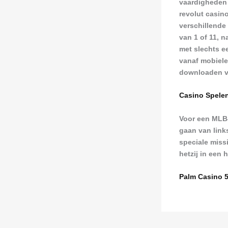
vaardigheden t
revolut casin
verschillende
van 1 of 11, 
met slechts e
vanaf mobiele
downloaden va
Casino Spelen
Voor een MLB-t
gaan van links
speciale miss
hetzij in een 
Palm Casino 5