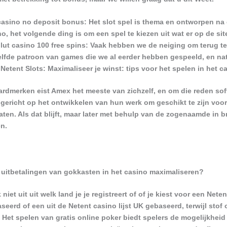
casino no deposit bonus
: Het slot spel is thema en ontworpen na
o, het volgende ding is om een spel te kiezen uit wat er op de sit
lut casino 100 free spins
: Vaak hebben we de neiging om terug te
elfde patroon van games die we al eerder hebben gespeeld, en nat
 Netent Slots
: Maximaliseer je winst: tips voor het spelen in het c
ardmerken eist Amex het meeste van zichzelf, en om die reden so
n gericht op het ontwikkelen van hun werk om geschikt te zijn voo
ten. Als dat blijft, maar later met behulp van de zogenaamde in 
n.
 uitbetalingen van gokkasten in het casino maximaliseren?
niet uit uit welk land je je registreert of of je kiest voor een Nete
seerd of een uit de Netent casino lijst UK gebaseerd, terwijl stof 
. Het spelen van gratis online poker biedt spelers de mogelijkhei