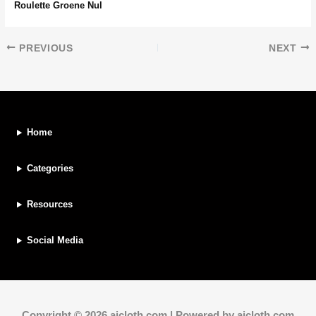
Roulette Groene Nul
PREVIOUS
NEXT
Home
Categories
Resources
Social Media
Copyright © 2026 ajcloth.com | Powered by ajcloth.com