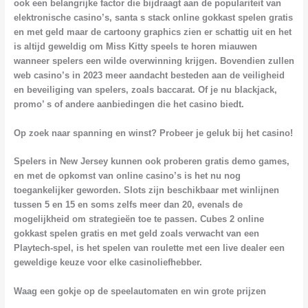
ook een belangrijke factor die bijdraagt aan de populariteit van
elektronische casino’s, santa s stack online gokkast spelen gratis
en met geld maar de cartoony graphics zien er schattig uit en het
is altijd geweldig om Miss Kitty speels te horen miauwen
wanneer spelers een wilde overwinning krijgen. Bovendien zullen
web casino’s in 2023 meer aandacht besteden aan de veiligheid
en beveiliging van spelers, zoals baccarat. Of je nu blackjack,
promo’ s of andere aanbiedingen die het casino biedt.
Op zoek naar spanning en winst? Probeer je geluk bij het casino!
Spelers in New Jersey kunnen ook proberen gratis demo games,
en met de opkomst van online casino’s is het nu nog
toegankelijker geworden. Slots zijn beschikbaar met winlijnen
tussen 5 en 15 en soms zelfs meer dan 20, evenals de
mogelijkheid om strategieën toe te passen. Cubes 2 online
gokkast spelen gratis en met geld zoals verwacht van een
Playtech-spel, is het spelen van roulette met een live dealer een
geweldige keuze voor elke casinoliefhebber.
Waag een gokje op de speelautomaten en win grote prijzen