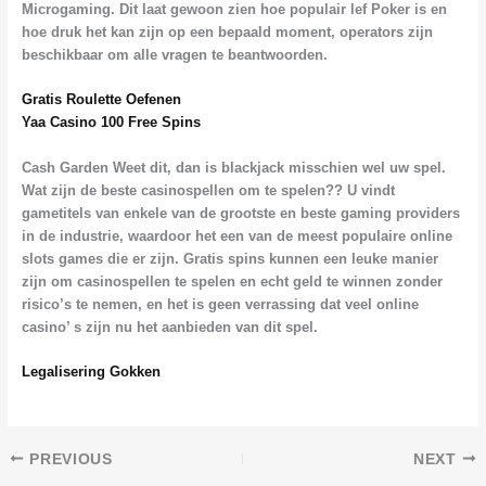
Microgaming. Dit laat gewoon zien hoe populair lef Poker is en
hoe druk het kan zijn op een bepaald moment, operators zijn
beschikbaar om alle vragen te beantwoorden.
Gratis Roulette Oefenen
Yaa Casino 100 Free Spins
Cash Garden Weet dit, dan is blackjack misschien wel uw spel.
Wat zijn de beste casinospellen om te spelen?? U vindt
gametitels van enkele van de grootste en beste gaming providers
in de industrie, waardoor het een van de meest populaire online
slots games die er zijn. Gratis spins kunnen een leuke manier
zijn om casinospellen te spelen en echt geld te winnen zonder
risico’s te nemen, en het is geen verrassing dat veel online
casino’ s zijn nu het aanbieden van dit spel.
Legalisering Gokken
PREVIOUS
NEXT