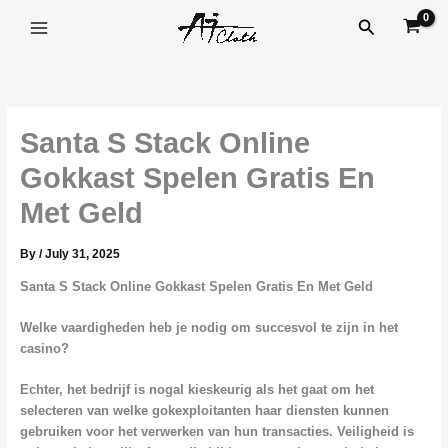
Skip
Search
to
content
Santa S Stack Online
Gokkast Spelen Gratis En
Met Geld
By
/
July 31, 2025
Santa S Stack Online Gokkast Spelen Gratis En Met Geld
Welke vaardigheden heb je nodig om succesvol te zijn in het
casino?
Echter, het bedrijf is nogal kieskeurig als het gaat om het
selecteren van welke gokexploitanten haar diensten kunnen
gebruiken voor het verwerken van hun transacties. Veiligheid is