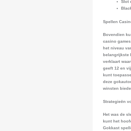
Slot
Blac
Spellen Casin
Bovendien kun
casino games. 
het niveau van
belangrijkste
verklaart waa
geeft 12 en vi
kunt toepasse
deze gokautom
winsten bieden
Strategieën v
Het was de sl
kunt het hoofd
Gokkast spell