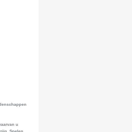
eddenschappen
waarvan u
zijn. Spelen