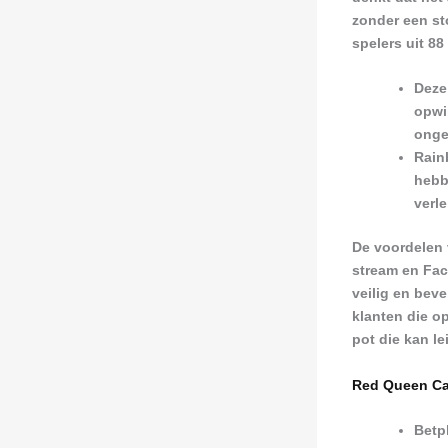
zonder een st
spelers uit 88
Deze
opwi
onge
Rain
hebb
verl
De voordelen 
stream en Fac
veilig en bev
klanten die op
pot die kan le
Red Queen Ca
Betp