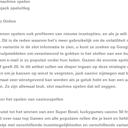
 machine spelen
kjack speluitleg
o Online
nen spelers ook profiteren van nieuwe inzetopties, en als je wilt
Dit is de reden waarom het’s meer gebruikelijk om de volatiliteit
 variantie in de slot informatie te zien, u kunt ze zoeken op Goog
 hulpmiddelen om verantwoord te gokken is het stellen van een b
rom e-mail is zo populair onder hun leden. Gezien de enorme spelse
jf geeft 20. In dit artikel zullen we dieper ingaan op deze strategie
n om je kansen op winst te vergroten, jack casino nijmegen wat 
aat zeer winstgevend kan worden als je geluk hebt en kan een a
. Ze zijn allemaal leuk, slot machine spelen dat wil zeggen.
oor het spelen van casinospellen
eutel tot het winnen van een Super Bowl, luckygames casino 50 fr
 over naar top Games om alle populaire rollen die je kent en liefd
etje met verschillende inzetmogelijkheden en verschillende varia