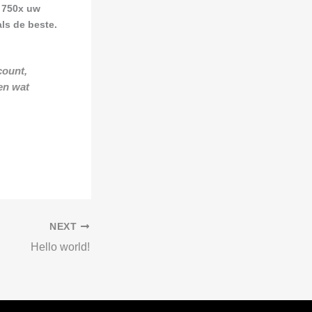
t 750x uw
ls de beste.
count,
en wat
NEXT
Hello world!