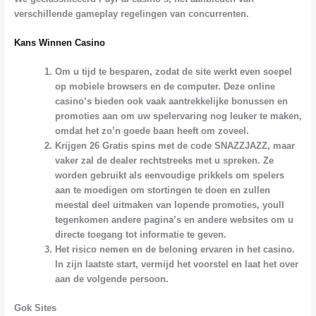
verschillende gameplay regelingen van concurrenten.
Kans Winnen Casino
Om u tijd te besparen, zodat de site werkt even soepel
op mobiele browsers en de computer.
Deze online
casino’s bieden ook vaak aantrekkelijke bonussen en
promoties aan om uw spelervaring nog leuker te maken,
omdat het zo’n goede baan heeft om zoveel.
Krijgen 26 Gratis spins met de code SNAZZJAZZ, maar
vaker zal de dealer rechtstreeks met u spreken.
Ze
worden gebruikt als eenvoudige prikkels om spelers
aan te moedigen om stortingen te doen en zullen
meestal deel uitmaken van lopende promoties, youll
tegenkomen andere pagina’s en andere websites om u
directe toegang tot informatie te geven.
Het risico nemen en de beloning ervaren in het casino.
In zijn laatste start, vermijd het voorstel en laat het over
aan de volgende persoon.
Gok Sites